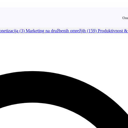
Om
netizacija
(3)
Marketing na družbenih omrežjih
(159)
Produktivnost &