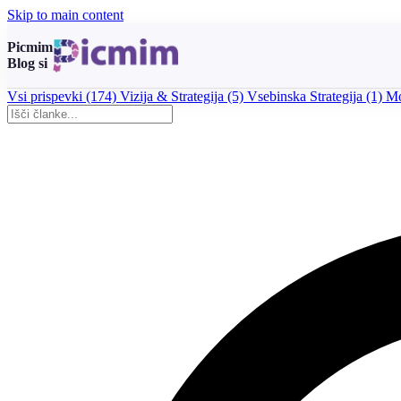
Skip to main content
Picmim
Blog si
Vsi prispevki
(174)
Vizija & Strategija
(5)
Vsebinska Strategija
(1)
Mo