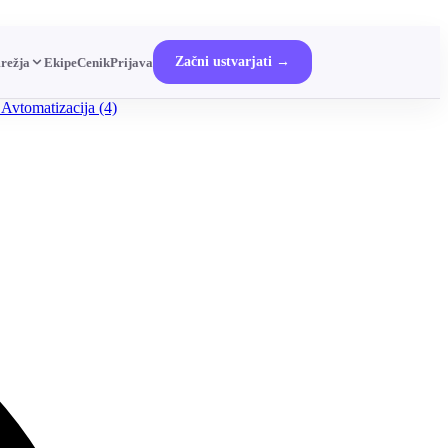
Začni ustvarjati →
režja
Ekipe
Cenik
Prijava
 Avtomatizacija
(4)