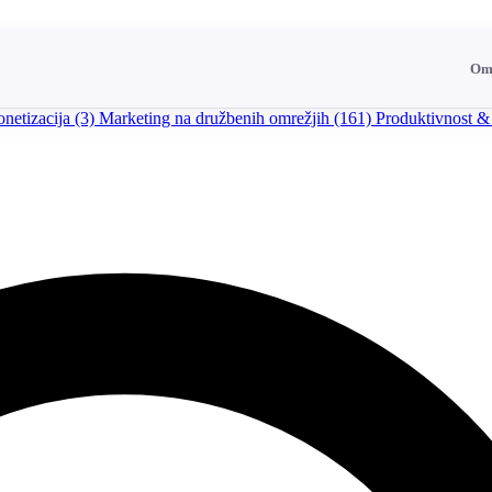
Om
netizacija
(3)
Marketing na družbenih omrežjih
(161)
Produktivnost &