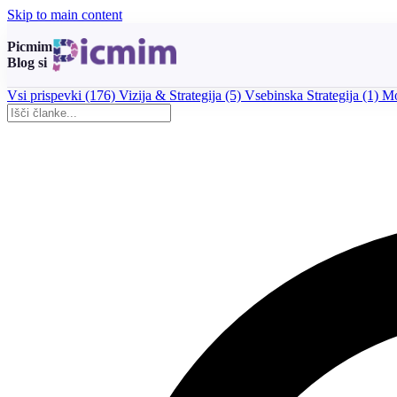
Skip to main content
Picmim
Blog si
Vsi prispevki
(176)
Vizija & Strategija
(5)
Vsebinska Strategija
(1)
Mo