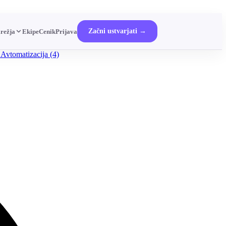
Začni ustvarjati →
režja
Ekipe
Cenik
Prijava
 Avtomatizacija
(4)