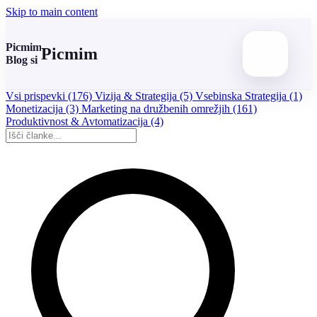
Skip to main content
Picmim
Picmim
Blog si
Vsi prispevki
(176)
Vizija & Strategija
(5)
Vsebinska Strategija
(1)
Monetizacija
(3)
Marketing na družbenih omrežjih
(161)
Produktivnost & Avtomatizacija
(4)