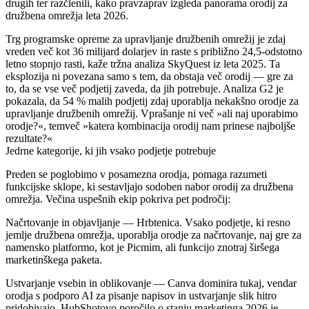
drugih ter razčlenili, kako pravzaprav izgleda panorama orodij za
družbena omrežja leta 2026.
Trg programske opreme za upravljanje družbenih omrežij je zdaj
vreden več kot 36 milijard dolarjev in raste s približno 24,5-odstotno
letno stopnjo rasti, kaže tržna analiza SkyQuest iz leta 2025. Ta
eksplozija ni povezana samo s tem, da obstaja več orodij — gre za
to, da se vse več podjetij zaveda, da jih potrebuje. Analiza G2 je
pokazala, da 54 % malih podjetij zdaj uporablja nekakšno orodje za
upravljanje družbenih omrežij. Vprašanje ni več »ali naj uporabimo
orodje?«, temveč »katera kombinacija orodij nam prinese najboljše
rezultate?«
Jedrne kategorije, ki jih vsako podjetje potrebuje
Preden se poglobimo v posamezna orodja, pomaga razumeti
funkcijske sklope, ki sestavljajo sodoben nabor orodij za družbena
omrežja. Večina uspešnih ekip pokriva pet področij:
Načrtovanje in objavljanje
— Hrbtenica. Vsako podjetje, ki resno
jemlje družbena omrežja, uporablja orodje za načrtovanje, naj gre za
namensko platformo, kot je Picmim, ali funkcijo znotraj širšega
marketinškega paketa.
Ustvarjanje vsebin in oblikovanje
— Canva dominira tukaj, vendar
orodja s podporo AI za pisanje napisov in ustvarjanje slik hitro
pridobivajo. HubShotovo poročilo o stanju marketinga 2026 je