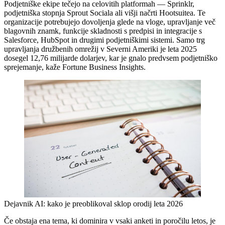
Podjetniške ekipe tečejo na celovitih platformah — Sprinklr,
podjetniška stopnja Sprout Sociala ali višji načrti Hootsuitea. Te
organizacije potrebujejo dovoljenja glede na vloge, upravljanje več
blagovnih znamk, funkcije skladnosti s predpisi in integracije s
Salesforce, HubSpot in drugimi podjetniškimi sistemi. Samo trg
upravljanja družbenih omrežij v Severni Ameriki je leta 2025
dosegel 12,76 milijarde dolarjev, kar je gnalo predvsem podjetniško
sprejemanje, kaže Fortune Business Insights.
Dejavnik AI: kako je preoblikoval sklop orodij leta 2026
Če obstaja ena tema, ki dominira v vsaki anketi in poročilu letos, je