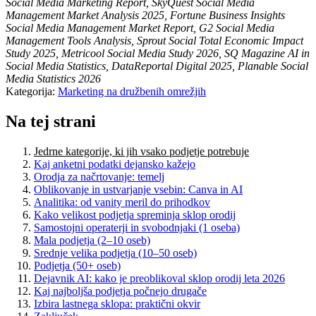
Social Media Marketing Report, SkyQuest Social Media
Management Market Analysis 2025, Fortune Business Insights
Social Media Management Market Report, G2 Social Media
Management Tools Analysis, Sprout Social Total Economic Impact
Study 2025, Metricool Social Media Study 2026, SQ Magazine AI in
Social Media Statistics, DataReportal Digital 2025, Planable Social
Media Statistics 2026
Kategorija:
Marketing na družbenih omrežjih
Na tej strani
Jedrne kategorije, ki jih vsako podjetje potrebuje
Kaj anketni podatki dejansko kažejo
Orodja za načrtovanje: temelj
Oblikovanje in ustvarjanje vsebin: Canva in AI
Analitika: od vanity meril do prihodkov
Kako velikost podjetja spreminja sklop orodij
Samostojni operaterji in svobodnjaki (1 oseba)
Mala podjetja (2–10 oseb)
Srednje velika podjetja (10–50 oseb)
Podjetja (50+ oseb)
Dejavnik AI: kako je preoblikoval sklop orodij leta 2026
Kaj najboljša podjetja počnejo drugače
Izbira lastnega sklopa: praktični okvir