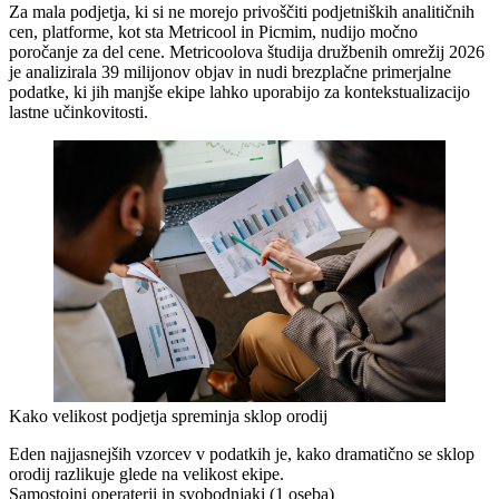
Za mala podjetja, ki si ne morejo privoščiti podjetniških analitičnih
cen, platforme, kot sta Metricool in Picmim, nudijo močno
poročanje za del cene. Metricoolova študija družbenih omrežij 2026
je analizirala 39 milijonov objav in nudi brezplačne primerjalne
podatke, ki jih manjše ekipe lahko uporabijo za kontekstualizacijo
lastne učinkovitosti.
Kako velikost podjetja spreminja sklop orodij
Eden najjasnejših vzorcev v podatkih je, kako dramatično se sklop
orodij razlikuje glede na velikost ekipe.
Samostojni operaterji in svobodnjaki (1 oseba)