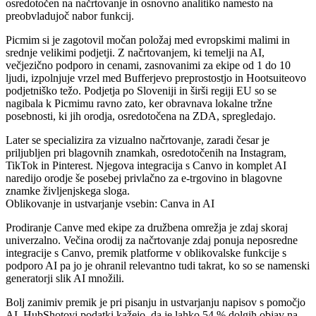
osredotočen na načrtovanje in osnovno analitiko namesto na
preobvladujoč nabor funkcij.
Picmim
si je zagotovil močan položaj med evropskimi malimi in
srednje velikimi podjetji. Z načrtovanjem, ki temelji na AI,
večjezično podporo in cenami, zasnovanimi za ekipe od 1 do 10
ljudi, izpolnjuje vrzel med Bufferjevo preprostostjo in Hootsuiteovo
podjetniško težo. Podjetja po Sloveniji in širši regiji EU so se
nagibala k Picmimu ravno zato, ker obravnava lokalne tržne
posebnosti, ki jih orodja, osredotočena na ZDA, spregledajo.
Later
se specializira za vizualno načrtovanje, zaradi česar je
priljubljen pri blagovnih znamkah, osredotočenih na Instagram,
TikTok in Pinterest. Njegova integracija s Canvo in komplet AI
naredijo orodje še posebej privlačno za e-trgovino in blagovne
znamke življenjskega sloga.
Oblikovanje in ustvarjanje vsebin: Canva in AI
Prodiranje Canve med ekipe za družbena omrežja je zdaj skoraj
univerzalno. Večina orodij za načrtovanje zdaj ponuja neposredne
integracije s Canvo, premik platforme v oblikovalske funkcije s
podporo AI pa jo je ohranil relevantno tudi takrat, ko so se namenski
generatorji slik AI množili.
Bolj zanimiv premik je pri pisanju in ustvarjanju napisov s pomočjo
AI. HubShotovi podatki kažejo, da je lahko 54 % dolgih objav na