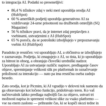
to integracija AI. Podatki so presenetljivi:
86,4 % tržnikov zdaj v neki meri uporablja orodja AI
(HubSpot)
60 % ameriških podjetij uporablja generativno AI za
vzdrževanje 24-urne prisotnosti na družbenih omrežjih (SQ
Magazine)
56 % tržnikov pravi, da je internet zdaj preplavljen z
vsebinami, ustvarjenimi z AI (HubSpot)
65 % poroča, da se potrošniki izboljšujejo v prepoznavanju
vsebin AI (HubSpot)
Paradoks je resničen: vsi uporabljajo AI, a občinstva se izboljšujejo
v zaznavanju. Podjetja, ki zmagujejo z AI, so tista, ki jo uporabljajo
za hitrost in obseg, a ohranjajo človeški uredniški nadzor.
Uporabljajo AI za ustvarjanje različic napisov, predlaganje časov
objave, spreminjanje velikosti slik po platformah in označevanje
priložnosti za interakcijo — nato pa ima resnična oseba zadnjo
besedo.
Zato orodja, kot je Picmim, ki AI vgradijo v delovni tok namesto da
ga obravnavajo kot ločeno funkcijo, pridobivajo teren. Ko vaš
načrtovalnik lahko predlaga najboljši čas za objavo, ustvari tri
možnosti napisa in spremeni velikost slike za vsako platformo —
vse na enem zaslonu — prihranite čas, ki se kopiči skozi tedne in