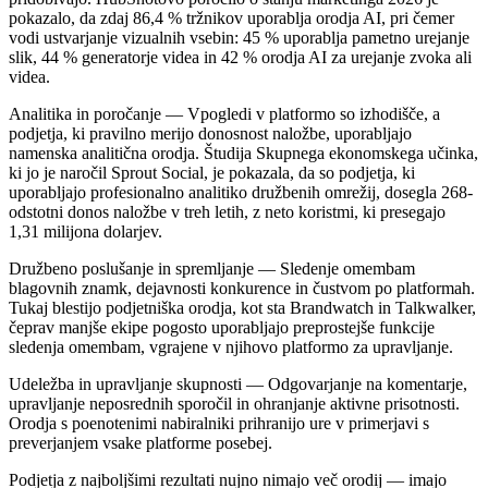
pokazalo, da zdaj 86,4 % tržnikov uporablja orodja AI, pri čemer
vodi ustvarjanje vizualnih vsebin: 45 % uporablja pametno urejanje
slik, 44 % generatorje videa in 42 % orodja AI za urejanje zvoka ali
videa.
Analitika in poročanje
— Vpogledi v platformo so izhodišče, a
podjetja, ki pravilno merijo donosnost naložbe, uporabljajo
namenska analitična orodja. Študija Skupnega ekonomskega učinka,
ki jo je naročil Sprout Social, je pokazala, da so podjetja, ki
uporabljajo profesionalno analitiko družbenih omrežij, dosegla 268-
odstotni donos naložbe v treh letih, z neto koristmi, ki presegajo
1,31 milijona dolarjev.
Družbeno poslušanje in spremljanje
— Sledenje omembam
blagovnih znamk, dejavnosti konkurence in čustvom po platformah.
Tukaj blestijo podjetniška orodja, kot sta Brandwatch in Talkwalker,
čeprav manjše ekipe pogosto uporabljajo preprostejše funkcije
sledenja omembam, vgrajene v njihovo platformo za upravljanje.
Udeležba in upravljanje skupnosti
— Odgovarjanje na komentarje,
upravljanje neposrednih sporočil in ohranjanje aktivne prisotnosti.
Orodja s poenotenimi nabiralniki prihranijo ure v primerjavi s
preverjanjem vsake platforme posebej.
Podjetja z najboljšimi rezultati nujno nimajo več orodij — imajo