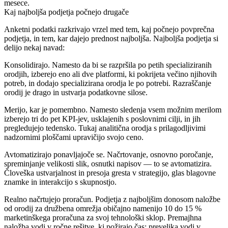
mesece.
Kaj najboljša podjetja počnejo drugače
Anketni podatki razkrivajo vrzel med tem, kaj počnejo povprečna
podjetja, in tem, kar dajejo prednost najboljša. Najboljša podjetja si
delijo nekaj navad:
Konsolidirajo.
Namesto da bi se razpršila po petih specializiranih
orodjih, izberejo eno ali dve platformi, ki pokrijeta večino njihovih
potreb, in dodajo specializirana orodja le po potrebi. Razraščanje
orodij je drago in ustvarja podatkovne silose.
Merijo, kar je pomembno.
Namesto sledenja vsem možnim merilom
izberejo tri do pet KPI-jev, usklajenih s poslovnimi cilji, in jih
pregledujejo tedensko. Tukaj analitična orodja s prilagodljivimi
nadzornimi ploščami upravičijo svojo ceno.
Avtomatizirajo ponavljajoče se.
Načrtovanje, osnovno poročanje,
spreminjanje velikosti slik, osnutki napisov — to se avtomatizira.
Človeška ustvarjalnost in presoja gresta v strategijo, glas blagovne
znamke in interakcijo s skupnostjo.
Realno načrtujejo proračun.
Podjetja z najboljšim donosom naložbe
od orodij za družbena omrežja običajno namenijo 10 do 15 %
marketinškega proračuna za svoj tehnološki sklop. Premajhna
naložba vodi v ročne rešitve, ki požirajo čas; prevelika vodi v