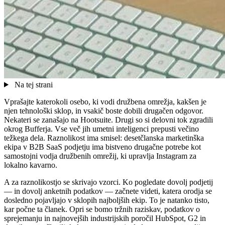
Na tej strani
Vprašajte katerokoli osebo, ki vodi družbena omrežja, kakšen je
njen tehnološki sklop, in vsakič boste dobili drugačen odgovor.
Nekateri se zanašajo na Hootsuite. Drugi so si delovni tok zgradili
okrog Bufferja. Vse več jih umetni inteligenci prepusti večino
težkega dela. Raznolikost ima smisel: desetčlanska marketinška
ekipa v B2B SaaS podjetju ima bistveno drugačne potrebe kot
samostojni vodja družbenih omrežij, ki upravlja Instagram za
lokalno kavarno.
A za raznolikostjo se skrivajo vzorci. Ko pogledate dovolj podjetij
— in dovolj anketnih podatkov — začnete videti, katera orodja se
dosledno pojavljajo v sklopih najboljših ekip. To je natanko tisto,
kar počne ta članek. Opri se bomo tržnih raziskav, podatkov o
sprejemanju in najnovejših industrijskih poročil HubSpot, G2 in