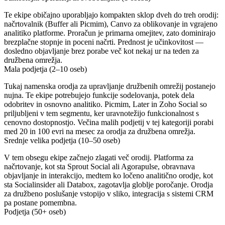
Te ekipe običajno uporabljajo kompakten sklop dveh do treh orodij:
načrtovalnik (Buffer ali Picmim), Canvo za oblikovanje in vgrajeno
analitiko platforme. Proračun je primarna omejitev, zato dominirajo
brezplačne stopnje in poceni načrti. Prednost je učinkovitost —
dosledno objavljanje brez porabe več kot nekaj ur na teden za
družbena omrežja.
Mala podjetja (2–10 oseb)
Tukaj namenska orodja za upravljanje družbenih omrežij postanejo
nujna. Te ekipe potrebujejo funkcije sodelovanja, potek dela
odobritev in osnovno analitiko. Picmim, Later in Zoho Social so
priljubljeni v tem segmentu, ker uravnotežijo funkcionalnost s
cenovno dostopnostjo. Večina malih podjetij v tej kategoriji porabi
med 20 in 100 evri na mesec za orodja za družbena omrežja.
Srednje velika podjetja (10–50 oseb)
V tem obsegu ekipe začnejo zlagati več orodij. Platforma za
načrtovanje, kot sta Sprout Social ali Agorapulse, obravnava
objavljanje in interakcijo, medtem ko ločeno analitično orodje, kot
sta Socialinsider ali Databox, zagotavlja globlje poročanje. Orodja
za družbeno poslušanje vstopijo v sliko, integracija s sistemi CRM
pa postane pomembna.
Podjetja (50+ oseb)