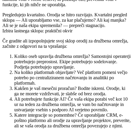
funkcije, ki jih nihče ne uporablja.
Pregledujejo kvartalno.
Orodja se hitro razvijajo. Kvartalni pregled
sklopa — Ali uporabljamo vse, za kar plačujemo? Ali kaj manjka?
Ali se je naša ekipa spremenila? — prepreči stagnacijo.
Izbira lastnega sklopa: praktični okvir
Če gradite ali izpopolnjujete svoj sklop orodij za družbena omrežja,
začnite z odgovori na ta vprašanja:
Koliko oseb upravlja družbena omrežja?
Samostojni operaterji
potrebujejo preprostost. Ekipe potrebujejo sodelovanje.
Podjetja potrebujejo upravljanje.
Na koliko platformah objavljate?
Več platform pomeni večjo
potrebo po centraliziranem načrtovanju in analitiki po
platformah.
Kakšen je vaš mesečni proračun?
Bodite iskreni. Orodje, ki
ga ne morete vzdrževati, je slabše od brez orodja.
Ali potrebujete funkcije AI?
Če vaša ekipa porabi več kot 10
ur na teden za družbena omrežja, se vam bo načrtovanje in
ustvarjanje vsebin s podporo AI verjetno povrnilo.
Katere integracije so pomembne?
Če uporabljate CRM, e-
poštno platformo ali orodje za upravljanje projektov, preverite,
ali se vaša orodja za družbena omrežja povezujejo z njimi.