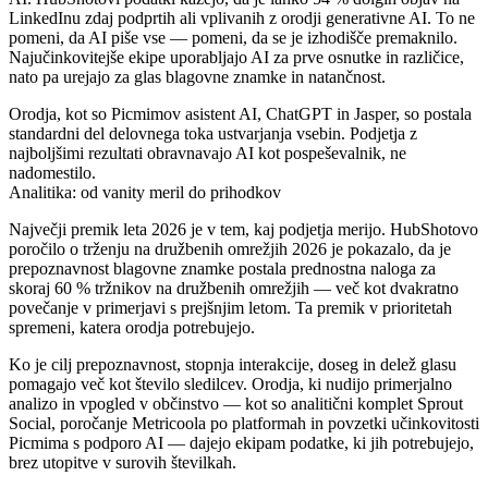
LinkedInu zdaj podprtih ali vplivanih z orodji generativne AI. To ne
pomeni, da AI piše vse — pomeni, da se je izhodišče premaknilo.
Najučinkovitejše ekipe uporabljajo AI za prve osnutke in različice,
nato pa urejajo za glas blagovne znamke in natančnost.
Orodja, kot so Picmimov asistent AI, ChatGPT in Jasper, so postala
standardni del delovnega toka ustvarjanja vsebin. Podjetja z
najboljšimi rezultati obravnavajo AI kot pospeševalnik, ne
nadomestilo.
Analitika: od vanity meril do prihodkov
Največji premik leta 2026 je v tem, kaj podjetja merijo. HubShotovo
poročilo o trženju na družbenih omrežjih 2026 je pokazalo, da je
prepoznavnost blagovne znamke postala prednostna naloga za
skoraj 60 % tržnikov na družbenih omrežjih — več kot dvakratno
povečanje v primerjavi s prejšnjim letom. Ta premik v prioritetah
spremeni, katera orodja potrebujejo.
Ko je cilj prepoznavnost, stopnja interakcije, doseg in delež glasu
pomagajo več kot število sledilcev. Orodja, ki nudijo primerjalno
analizo in vpogled v občinstvo — kot so analitični komplet Sprout
Social, poročanje Metricoola po platformah in povzetki učinkovitosti
Picmima s podporo AI — dajejo ekipam podatke, ki jih potrebujejo,
brez utopitve v surovih številkah.