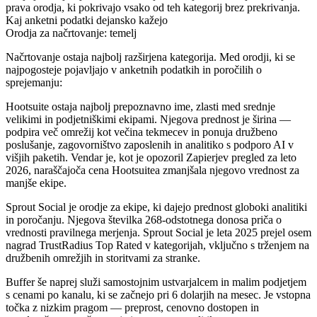
prava orodja, ki pokrivajo vsako od teh kategorij brez prekrivanja.
Kaj anketni podatki dejansko kažejo
Orodja za načrtovanje: temelj
Načrtovanje ostaja najbolj razširjena kategorija. Med orodji, ki se
najpogosteje pojavljajo v anketnih podatkih in poročilih o
sprejemanju:
Hootsuite
ostaja najbolj prepoznavno ime, zlasti med srednje
velikimi in podjetniškimi ekipami. Njegova prednost je širina —
podpira več omrežij kot večina tekmecev in ponuja družbeno
poslušanje, zagovorništvo zaposlenih in analitiko s podporo AI v
višjih paketih. Vendar je, kot je opozoril Zapierjev pregled za leto
2026, naraščajoča cena Hootsuitea zmanjšala njegovo vrednost za
manjše ekipe.
Sprout Social
je orodje za ekipe, ki dajejo prednost globoki analitiki
in poročanju. Njegova številka 268-odstotnega donosa priča o
vrednosti pravilnega merjenja. Sprout Social je leta 2025 prejel osem
nagrad TrustRadius Top Rated v kategorijah, vključno s trženjem na
družbenih omrežjih in storitvami za stranke.
Buffer
še naprej služi samostojnim ustvarjalcem in malim podjetjem
s cenami po kanalu, ki se začnejo pri 6 dolarjih na mesec. Je vstopna
točka z nizkim pragom — preprost, cenovno dostopen in