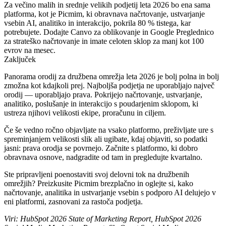
Za večino malih in srednje velikih podjetij leta 2026 bo ena sama
platforma, kot je Picmim, ki obravnava načrtovanje, ustvarjanje
vsebin AI, analitiko in interakcijo, pokrila 80 % tistega, kar
potrebujete. Dodajte Canvo za oblikovanje in Google Preglednico
za strateško načrtovanje in imate celoten sklop za manj kot 100
evrov na mesec.
Zaključek
Panorama orodij za družbena omrežja leta 2026 je bolj polna in bolj
zmožna kot kdajkoli prej. Najboljša podjetja ne uporabljajo največ
orodij — uporabljajo prava. Pokrijejo načrtovanje, ustvarjanje,
analitiko, poslušanje in interakcijo s poudarjenim sklopom, ki
ustreza njihovi velikosti ekipe, proračunu in ciljem.
Če še vedno ročno objavljate na vsako platformo, preživljate ure s
spreminjanjem velikosti slik ali ugibate, kdaj objaviti, so podatki
jasni: prava orodja se povrnejo. Začnite s platformo, ki dobro
obravnava osnove, nadgradite od tam in pregledujte kvartalno.
Ste pripravljeni poenostaviti svoj delovni tok na družbenih
omrežjih? Preizkusite Picmim brezplačno in oglejte si, kako
načrtovanje, analitika in ustvarjanje vsebin s podporo AI delujejo v
eni platformi, zasnovani za rastoča podjetja.
Viri: HubSpot 2026 State of Marketing Report, HubSpot 2026