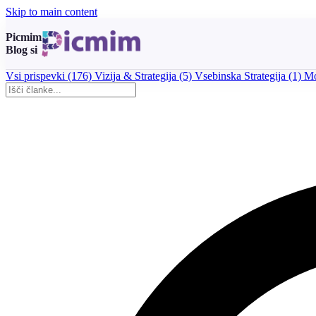
Skip to main content
Picmim
Blog si
Vsi prispevki
(176)
Vizija & Strategija
(5)
Vsebinska Strategija
(1)
Mo