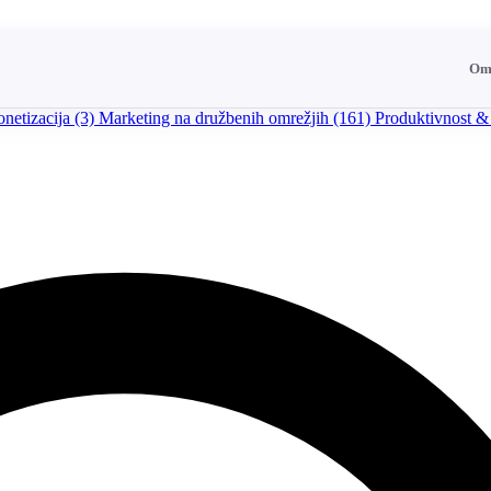
Om
netizacija
(3)
Marketing na družbenih omrežjih
(161)
Produktivnost &