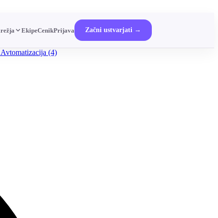
Začni ustvarjati →
režja
Ekipe
Cenik
Prijava
 Avtomatizacija
(4)