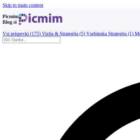
Skip to main content
Picmim
Blog si
Vsi prispevki
(175)
Vizija & Strategija
(5)
Vsebinska Strategija
(1)
Mo