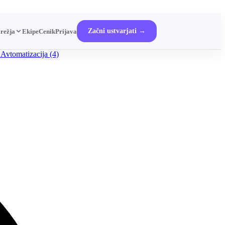
Začni ustvarjati →
režja
Ekipe
Cenik
Prijava
 Avtomatizacija
(4)