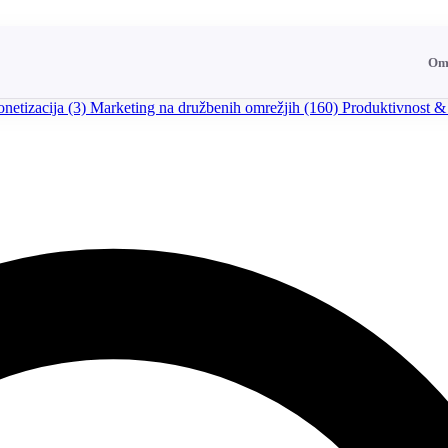
Om
netizacija
(3)
Marketing na družbenih omrežjih
(160)
Produktivnost &