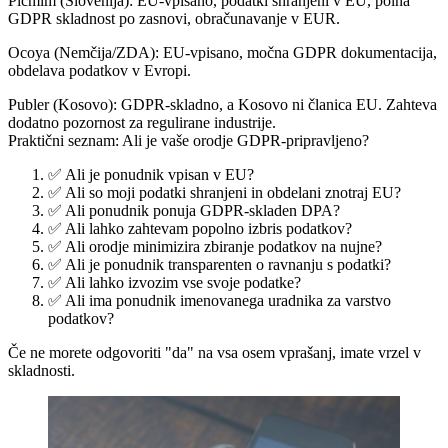
Picmim
(Slovenija): EU-vpisano, podatki shranjeni v EU, polna
GDPR skladnost po zasnovi, obračunavanje v EUR.
Ocoya
(Nemčija/ZDA): EU-vpisano, močna GDPR dokumentacija,
obdelava podatkov v Evropi.
Publer
(Kosovo): GDPR-skladno, a Kosovo ni članica EU. Zahteva
dodatno pozornost za regulirane industrije.
Praktični seznam: Ali je vaše orodje GDPR-pripravljeno?
✅ Ali je ponudnik vpisan v EU?
✅ Ali so moji podatki shranjeni in obdelani znotraj EU?
✅ Ali ponudnik ponuja GDPR-skladen DPA?
✅ Ali lahko zahtevam popolno izbris podatkov?
✅ Ali orodje minimizira zbiranje podatkov na nujne?
✅ Ali je ponudnik transparenten o ravnanju s podatki?
✅ Ali lahko izvozim vse svoje podatke?
✅ Ali ima ponudnik imenovanega uradnika za varstvo
podatkov?
Če ne morete odgovoriti "da" na vsa osem vprašanj, imate vrzel v
skladnosti.