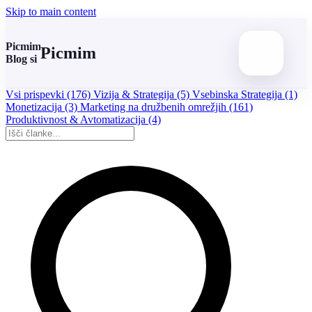
Skip to main content
Picmim
Picmim
Blog si
Vsi prispevki
(176)
Vizija & Strategija
(5)
Vsebinska Strategija
(1)
Monetizacija
(3)
Marketing na družbenih omrežjih
(161)
Produktivnost & Avtomatizacija
(4)