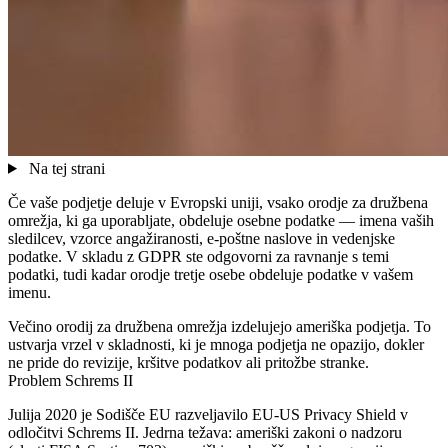
Na tej strani
Če vaše podjetje deluje v Evropski uniji, vsako orodje za družbena
omrežja, ki ga uporabljate, obdeluje osebne podatke — imena vaših
sledilcev, vzorce angažiranosti, e-poštne naslove in vedenjske
podatke. V skladu z GDPR ste odgovorni za ravnanje s temi
podatki, tudi kadar orodje tretje osebe obdeluje podatke v vašem
imenu.
Večino orodij za družbena omrežja izdelujejo ameriška podjetja. To
ustvarja vrzel v skladnosti, ki je mnoga podjetja ne opazijo, dokler
ne pride do revizije, kršitve podatkov ali pritožbe stranke.
Problem Schrems II
Julija 2020 je Sodišče EU razveljavilo EU-US Privacy Shield v
odločitvi Schrems II. Jedrna težava: ameriški zakoni o nadzoru