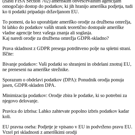
(zlasti FISA Section 702) ameriškim obveščevalnim agencijam
omogočajo dostop do podatkov, ki jih hranijo ameriška podjetja, tudi
ko ti podatki pripadajo državljanom EU.
To pomeni, da ko uporabljate ameriško orodje za družbena omrežja,
bi lahko do podatkov vaših strank teoretično dostopale ameriške
vladne agencije brez vašega znanja ali soglasja.
Kaj naredi orodje za družbena omrežja GDPR-skladno?
Prava skladnost z GDPR presega potrditveno polje na spletni strani.
Iščite:
Bivanje podatkov:
Vaši podatki so shranjeni in obdelani znotraj EU,
ne preneseni na ameriške strežnike.
Sporazum o obdelavi podatkov (DPA):
Ponudnik orodja ponuja
jasen, GDPR-skladen DPA.
Minimizacija podatkov:
Orodje zbira le podatke, ki so potrebni za
njegovo delovanje.
Pravica do izbrisa:
Lahko zahtevate popolno izbris podatkov kadar
koli.
EU pravna oseba:
Podjetje je vpisano v EU in podvrženo pravu EU.
Vrzel pri skladnosti z ameriškimi orodji