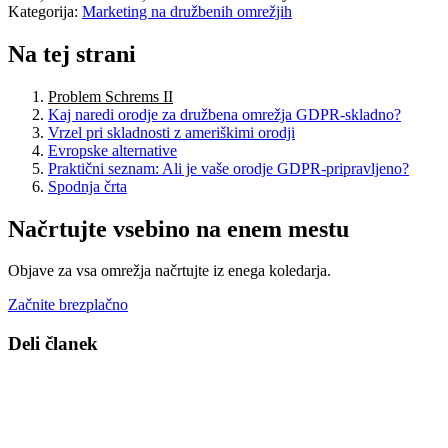
Kategorija:
Marketing na družbenih omrežjih
Na tej strani
Problem Schrems II
Kaj naredi orodje za družbena omrežja GDPR-skladno?
Vrzel pri skladnosti z ameriškimi orodji
Evropske alternative
Praktični seznam: Ali je vaše orodje GDPR-pripravljeno?
Spodnja črta
Načrtujte vsebino na enem mestu
Objave za vsa omrežja načrtujte iz enega koledarja.
Začnite brezplačno
Deli članek