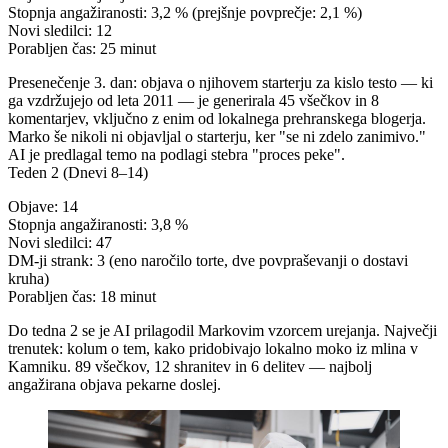
Stopnja angažiranosti:
3,2 % (prejšnje povprečje: 2,1 %)
Novi sledilci:
12
Porabljen čas:
25 minut
Presenečenje 3. dan: objava o njihovem starterju za kislo testo — ki
ga vzdržujejo od leta 2011 — je generirala 45 všečkov in 8
komentarjev, vključno z enim od lokalnega prehranskega blogerja.
Marko še nikoli ni objavljal o starterju, ker "se ni zdelo zanimivo."
AI je predlagal temo na podlagi stebra "proces peke".
Teden 2 (Dnevi 8–14)
Objave:
14
Stopnja angažiranosti:
3,8 %
Novi sledilci:
47
DM-ji strank:
3 (eno naročilo torte, dve povpraševanji o dostavi
kruha)
Porabljen čas:
18 minut
Do tedna 2 se je AI prilagodil Markovim vzorcem urejanja. Največji
trenutek: kolum o tem, kako pridobivajo lokalno moko iz mlina v
Kamniku. 89 všečkov, 12 shranitev in 6 delitev — najbolj
angažirana objava pekarne doslej.