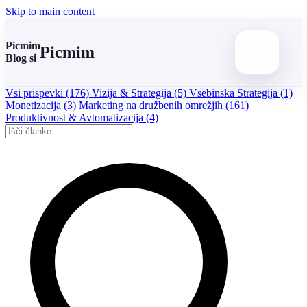
Skip to main content
Picmim
Picmim
Blog si
Vsi prispevki
(176)
Vizija & Strategija
(5)
Vsebinska Strategija
(1)
Monetizacija
(3)
Marketing na družbenih omrežjih
(161)
Produktivnost & Avtomatizacija
(4)