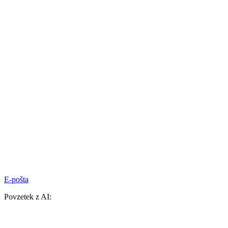
E-pošta
Povzetek z AI: