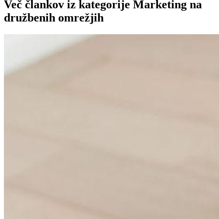
Več člankov iz kategorije Marketing na
družbenih omrežjih