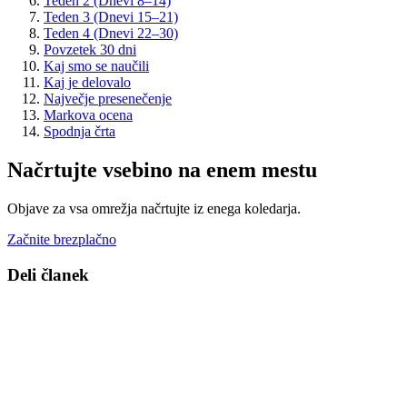
Teden 2 (Dnevi 8–14)
Teden 3 (Dnevi 15–21)
Teden 4 (Dnevi 22–30)
Povzetek 30 dni
Kaj smo se naučili
Kaj je delovalo
Največje presenečenje
Markova ocena
Spodnja črta
Načrtujte vsebino na enem mestu
Objave za vsa omrežja načrtujte iz enega koledarja.
Začnite brezplačno
Deli članek