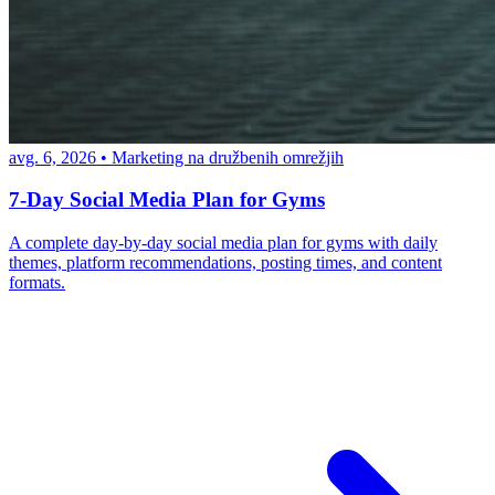
avg. 6, 2026
•
Marketing na družbenih omrežjih
7-Day Social Media Plan for Gyms
A complete day-by-day social media plan for gyms with daily
themes, platform recommendations, posting times, and content
formats.