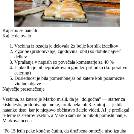
Kaj smo se naučili
Kaj je delovalo
Vsebina iz ozadja
je delovala 2x bolje kot slik izdelkov
Zgodbe
(pridobivanje, zgodovina, obrt) so dobile največ
delitev
Vprašanja v napisih
so povečala komentarje za 40 %
LinkedIn
je bil nepričakovani gonilec prihodka (korporativni
catering)
Doslednost
je bila pomembnejša od katere koli posamezne
viralne objave
Največje presenečenje
Vsebina, za katero je Marko mislil, da je "dolgočna" — starter za
kislo testo, pridobivanje moke, urnik peke ob 3. zjutraj — je bila
natanko tisto, kar je njegovo občinstvo želelo videti. AI je predlagal
te teme iz stebrov vsebin, a Marko sam ne bi nikoli pomislil nanje.
Markova ocena
"Po 15 letih peke končno čutim, da družbena omrežja niso izguba