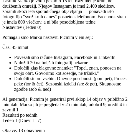
Lastnik Marko je vodil pekarno 15 let. Razumel je kruh, ne
družbenih omrežij. Njegov Instagram je imel 2.400 sledilcev,
zbranih skozi leta sporadičnega objavljanja — ponavadi isto
fotografijo "svež kruh danes" posneto s telefonom. Facebook stran
je imela 800 všečkov, a ni bila posodobljena tedne.
Nastavitev (Teden 0)
Pomagali smo Marku nastaviti Picmim v eni seji:
Čas:
45 minut
Povezali smo račune Instagram, Facebook in LinkedIn
Naložili 20 najboljših fotografij pekarne
Določili glas blagovne znamke: "Topel, znan, ponosen na
svojo obrt. Govorimo kot sosedje, ne tržniki."
Določili stebre vsebin: Dnevne posebnosti (pon–pet), Proces
peke (tor & čet), Sezonski izdelki (sre & pet), Skupnostne
zgodbe (sob & ned)
AI generacija:
Picmim je generiral prvi sklop 14 objav v približno 2
minutah. Marko jih je pregledal v 25 minutah, odobril 9, uredil 4 in
zavrnil 1.
Rezultati po tednih
Teden 1 (Dnevi 1–7)
Objave:
13 objavljenih