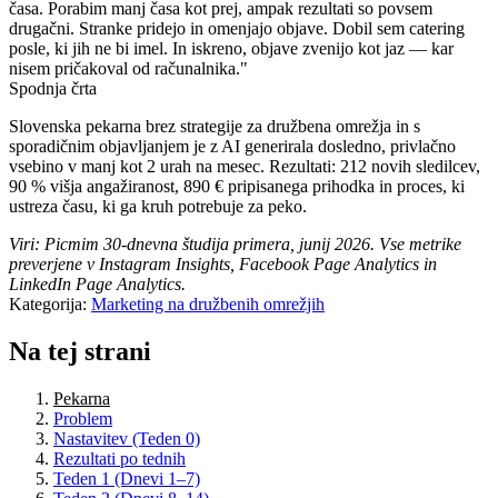
časa. Porabim manj časa kot prej, ampak rezultati so povsem
drugačni. Stranke pridejo in omenjajo objave. Dobil sem catering
posle, ki jih ne bi imel. In iskreno, objave zvenijo kot jaz — kar
nisem pričakoval od računalnika."
Spodnja črta
Slovenska pekarna brez strategije za družbena omrežja in s
sporadičnim objavljanjem je z AI generirala dosledno, privlačno
vsebino v manj kot 2 urah na mesec. Rezultati: 212 novih sledilcev,
90 % višja angažiranost, 890 € pripisanega prihodka in proces, ki
ustreza času, ki ga kruh potrebuje za peko.
Viri: Picmim 30-dnevna študija primera, junij 2026. Vse metrike
preverjene v Instagram Insights, Facebook Page Analytics in
LinkedIn Page Analytics.
Kategorija:
Marketing na družbenih omrežjih
Na tej strani
Pekarna
Problem
Nastavitev (Teden 0)
Rezultati po tednih
Teden 1 (Dnevi 1–7)