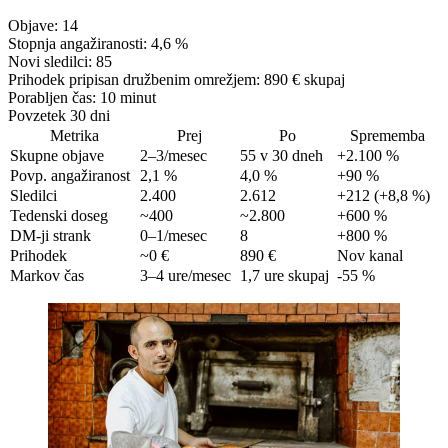
Objave:
14
Stopnja angažiranosti:
4,6 %
Novi sledilci:
85
Prihodek pripisan družbenim omrežjem:
890 € skupaj
Porabljen čas:
10 minut
Povzetek 30 dni
Metrika
Prej
Po
Sprememba
Skupne objave
2–3/mesec
55 v 30 dneh
+2.100 %
Povp. angažiranost
2,1 %
4,0 %
+90 %
Sledilci
2.400
2.612
+212 (+8,8 %)
Tedenski doseg
~400
~2.800
+600 %
DM-ji strank
0–1/mesec
8
+800 %
Prihodek
~0 €
890 €
Nov kanal
Markov čas
3–4 ure/mesec
1,7 ure skupaj
-55 %