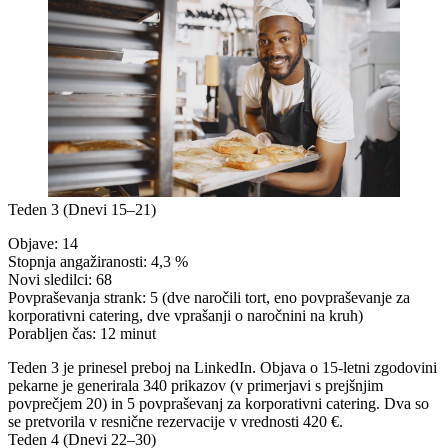
Teden 3 (Dnevi 15–21)
Objave:
14
Stopnja angažiranosti:
4,3 %
Novi sledilci:
68
Povpraševanja strank:
5 (dve naročili tort, eno povpraševanje za
korporativni catering, dve vprašanji o naročnini na kruh)
Porabljen čas:
12 minut
Teden 3 je prinesel preboj na LinkedIn. Objava o 15-letni zgodovini
pekarne je generirala 340 prikazov (v primerjavi s prejšnjim
povprečjem 20) in 5 povpraševanj za korporativni catering. Dva so
se pretvorila v resnične rezervacije v vrednosti 420 €.
Teden 4 (Dnevi 22–30)