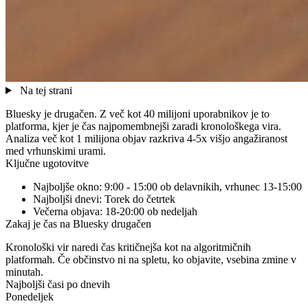
Na tej strani
Bluesky je drugačen. Z več kot 40 milijoni uporabnikov je to
platforma, kjer je čas najpomembnejši zaradi kronološkega vira.
Analiza več kot 1 milijona objav razkriva 4-5x višjo angažiranost
med vrhunskimi urami.
Ključne ugotovitve
Najboljše okno:
9:00 - 15:00 ob delavnikih, vrhunec 13-15:00
Najboljši dnevi:
Torek do četrtek
Večerna objava:
18-20:00 ob nedeljah
Zakaj je čas na Bluesky drugačen
Kronološki vir naredi čas kritičnejša kot na algoritmičnih
platformah. Če občinstvo ni na spletu, ko objavite, vsebina zmine v
minutah.
Najboljši časi po dnevih
Ponedeljek