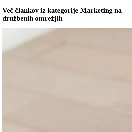
Več člankov iz kategorije Marketing na
družbenih omrežjih