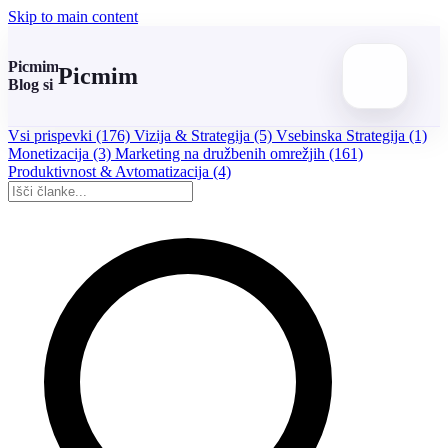
Skip to main content
Picmim
Picmim
Blog si
Vsi prispevki
(176)
Vizija & Strategija
(5)
Vsebinska Strategija
(1)
Monetizacija
(3)
Marketing na družbenih omrežjih
(161)
Produktivnost & Avtomatizacija
(4)