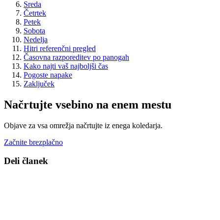
Sreda
Četrtek
Petek
Sobota
Nedelja
Hitri referenčni pregled
Časovna razporeditev po panogah
Kako najti vaš najboljši čas
Pogoste napake
Zaključek
Načrtujte vsebino na enem mestu
Objave za vsa omrežja načrtujte iz enega koledarja.
Začnite brezplačno
Deli članek