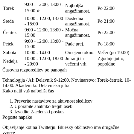
9:00 - 12:00,
13:00 -
Najboljša
Torek
Po 22:00
15:00
⭐
angažiranost.
10:00 - 12:00, 13:00
Dosledna
Sreda
Po 21:00
- 15:00
angažiranost.
9:00 - 12:00, 13:00 -
Močna
Četrtek
Po 22:00
15:00
angažiranost.
9:00 - 12:00, 13:00 -
Petek
Pade prej.
Po 18:00
15:00
Sobota
10:00 - 14:00
Omejeno okno.
Večer (po 19:00)
10:00 - 12:00, 18:00
Jutranji in
Zgodnje jutro,
Nedelja
- 20:00
večerni vrh.
popoldne
Časovna razporeditev po panogah
Tehnologija / AI:
Delavnik 9-12:00.
Novinarstvo:
Torek-četrtek, 10-
14:00.
Akademiki:
Delavniška jutra.
Kako najti vaš najboljši čas
Preverite nastavitve za aktivnost sledilcev
Uporabite analitiko tretjih oseb
Izvedite 2-tedenski poskus
Pogoste napake
Objavljanje kot na Twitterju.
Bluesky občinstvo ima drugačne
vzorce.