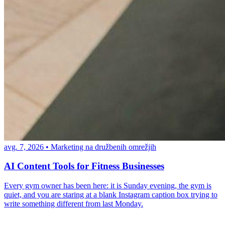
avg. 7, 2026
•
Marketing na družbenih omrežjih
AI Content Tools for Fitness Businesses
Every gym owner has been here: it is Sunday evening, the gym is
quiet, and you are staring at a blank Instagram caption box trying to
write something different from last Monday.