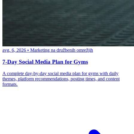
avg. 6, 2026
•
Marketing na družbenih omrežjih
7-Day Social Media Plan for Gyms
A complete day-by-day social media plan for gyms with daily
themes, platform recommendations, posting times, and content
formats.