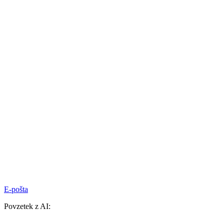
E-pošta
Povzetek z AI: